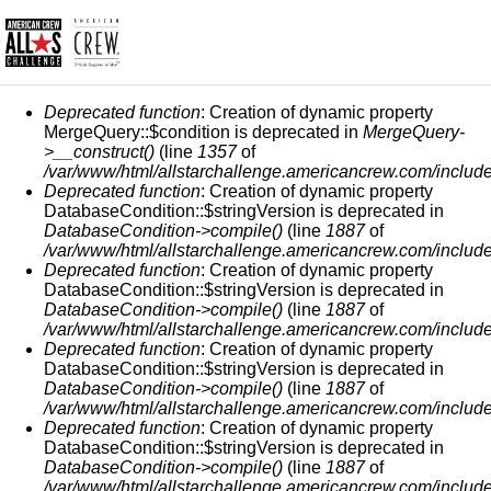
FEHLERMELDUNG
Deprecated function
: Creation of dynamic property
MergeQuery::$condition is deprecated in
MergeQuery-
>__construct()
(line
1357
of
/var/www/html/allstarchallenge.americancrew.com/include
Deprecated function
: Creation of dynamic property
DatabaseCondition::$stringVersion is deprecated in
DatabaseCondition->compile()
(line
1887
of
/var/www/html/allstarchallenge.americancrew.com/include
Deprecated function
: Creation of dynamic property
DatabaseCondition::$stringVersion is deprecated in
DatabaseCondition->compile()
(line
1887
of
/var/www/html/allstarchallenge.americancrew.com/include
Deprecated function
: Creation of dynamic property
DatabaseCondition::$stringVersion is deprecated in
DatabaseCondition->compile()
(line
1887
of
/var/www/html/allstarchallenge.americancrew.com/include
Deprecated function
: Creation of dynamic property
DatabaseCondition::$stringVersion is deprecated in
DatabaseCondition->compile()
(line
1887
of
/var/www/html/allstarchallenge.americancrew.com/include