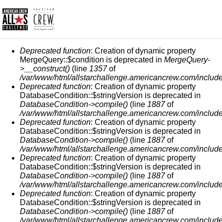
FEHLERMELDUNG
Deprecated function
: Creation of dynamic property
MergeQuery::$condition is deprecated in
MergeQuery-
>__construct()
(line
1357
of
/var/www/html/allstarchallenge.americancrew.com/include
Deprecated function
: Creation of dynamic property
DatabaseCondition::$stringVersion is deprecated in
DatabaseCondition->compile()
(line
1887
of
/var/www/html/allstarchallenge.americancrew.com/include
Deprecated function
: Creation of dynamic property
DatabaseCondition::$stringVersion is deprecated in
DatabaseCondition->compile()
(line
1887
of
/var/www/html/allstarchallenge.americancrew.com/include
Deprecated function
: Creation of dynamic property
DatabaseCondition::$stringVersion is deprecated in
DatabaseCondition->compile()
(line
1887
of
/var/www/html/allstarchallenge.americancrew.com/include
Deprecated function
: Creation of dynamic property
DatabaseCondition::$stringVersion is deprecated in
DatabaseCondition->compile()
(line
1887
of
/var/www/html/allstarchallenge.americancrew.com/include