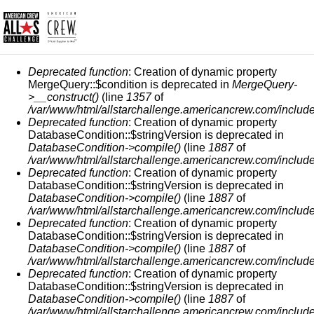
FEHLERMELDUNG
Deprecated function
: Creation of dynamic property
MergeQuery::$condition is deprecated in
MergeQuery-
>__construct()
(line
1357
of
/var/www/html/allstarchallenge.americancrew.com/include
Deprecated function
: Creation of dynamic property
DatabaseCondition::$stringVersion is deprecated in
DatabaseCondition->compile()
(line
1887
of
/var/www/html/allstarchallenge.americancrew.com/include
Deprecated function
: Creation of dynamic property
DatabaseCondition::$stringVersion is deprecated in
DatabaseCondition->compile()
(line
1887
of
/var/www/html/allstarchallenge.americancrew.com/include
Deprecated function
: Creation of dynamic property
DatabaseCondition::$stringVersion is deprecated in
DatabaseCondition->compile()
(line
1887
of
/var/www/html/allstarchallenge.americancrew.com/include
Deprecated function
: Creation of dynamic property
DatabaseCondition::$stringVersion is deprecated in
DatabaseCondition->compile()
(line
1887
of
/var/www/html/allstarchallenge.americancrew.com/include