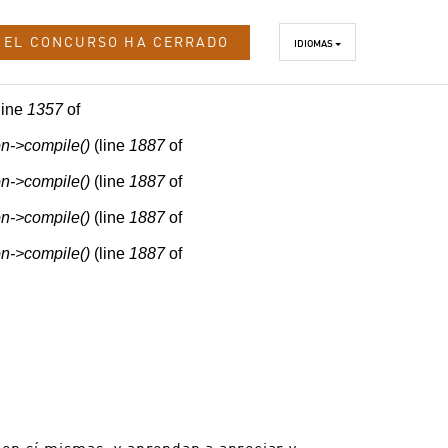
EL CONCURSO HA CERRADO
IDIOMAS
line
1357
of
n->compile()
(line
1887
of
n->compile()
(line
1887
of
n->compile()
(line
1887
of
n->compile()
(line
1887
of
 en sí mismas, y aprendan a apreciar y