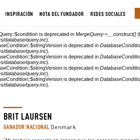
INSPIRACIÓN
NOTA DEL FUNDADOR
REDES SOCIALES
Query::$condition is deprecated in
MergeQuery->__construct()
(
s/database/query.inc
).
aseCondition::$stringVersion is deprecated in
DatabaseConditio
s/database/query.inc
).
aseCondition::$stringVersion is deprecated in
DatabaseConditio
s/database/query.inc
).
aseCondition::$stringVersion is deprecated in
DatabaseConditio
s/database/query.inc
).
aseCondition::$stringVersion is deprecated in
DatabaseConditio
s/database/query.inc
).
BRIT LAURSEN
GANADOR NACIONAL
Denmark
“Mi trabajo consiste en lograr que las personas piensen