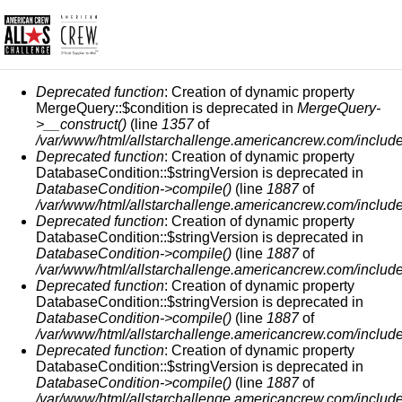
MENSAJE DE ERROR
Deprecated function
: Creation of dynamic property
MergeQuery::$condition is deprecated in
MergeQuery-
>__construct()
(line
1357
of
/var/www/html/allstarchallenge.americancrew.com/include
Deprecated function
: Creation of dynamic property
DatabaseCondition::$stringVersion is deprecated in
DatabaseCondition->compile()
(line
1887
of
/var/www/html/allstarchallenge.americancrew.com/include
Deprecated function
: Creation of dynamic property
DatabaseCondition::$stringVersion is deprecated in
DatabaseCondition->compile()
(line
1887
of
/var/www/html/allstarchallenge.americancrew.com/include
Deprecated function
: Creation of dynamic property
DatabaseCondition::$stringVersion is deprecated in
DatabaseCondition->compile()
(line
1887
of
/var/www/html/allstarchallenge.americancrew.com/include
Deprecated function
: Creation of dynamic property
DatabaseCondition::$stringVersion is deprecated in
DatabaseCondition->compile()
(line
1887
of
/var/www/html/allstarchallenge.americancrew.com/include