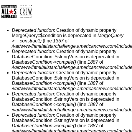
MENSAJE DE ERROR
Deprecated function
: Creation of dynamic property
MergeQuery::$condition is deprecated in
MergeQuery-
>__construct()
(line
1357
of
/var/www/html/allstarchallenge.americancrew.com/include
Deprecated function
: Creation of dynamic property
DatabaseCondition::$stringVersion is deprecated in
DatabaseCondition->compile()
(line
1887
of
/var/www/html/allstarchallenge.americancrew.com/include
Deprecated function
: Creation of dynamic property
DatabaseCondition::$stringVersion is deprecated in
DatabaseCondition->compile()
(line
1887
of
/var/www/html/allstarchallenge.americancrew.com/include
Deprecated function
: Creation of dynamic property
DatabaseCondition::$stringVersion is deprecated in
DatabaseCondition->compile()
(line
1887
of
/var/www/html/allstarchallenge.americancrew.com/include
Deprecated function
: Creation of dynamic property
DatabaseCondition::$stringVersion is deprecated in
DatabaseCondition->compile()
(line
1887
of
/var/www/html/allstarchallenge.americancrew.com/include