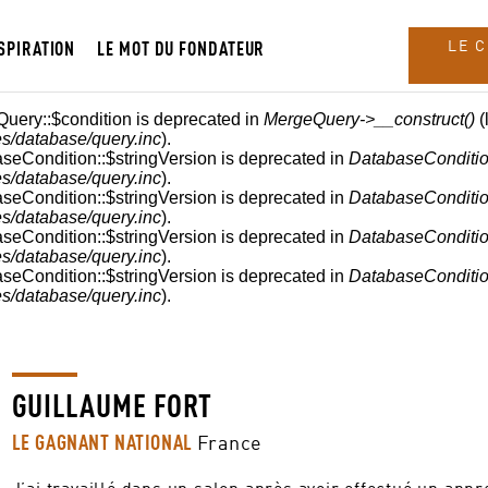
SPIRATION
LE MOT DU FONDATEUR
LE 
Query::$condition is deprecated in
MergeQuery->__construct()
(
s/database/query.inc
).
aseCondition::$stringVersion is deprecated in
DatabaseConditio
s/database/query.inc
).
aseCondition::$stringVersion is deprecated in
DatabaseConditio
s/database/query.inc
).
aseCondition::$stringVersion is deprecated in
DatabaseConditio
s/database/query.inc
).
aseCondition::$stringVersion is deprecated in
DatabaseConditio
s/database/query.inc
).
GUILLAUME FORT
LE GAGNANT NATIONAL
France
J’ai travaillé dans un salon après avoir effectué un appr