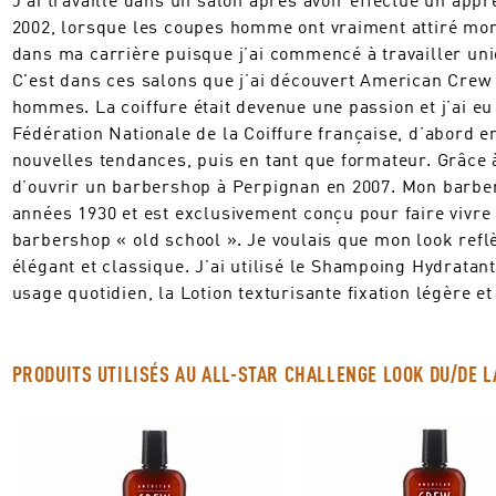
2002, lorsque les coupes homme ont vraiment attiré mon
dans ma carrière puisque j’ai commencé à travailler u
C'est dans ces salons que j’ai découvert American Crew
hommes. La coiffure était devenue une passion et j’ai eu 
Fédération Nationale de la Coiffure française, d’abord 
nouvelles tendances, puis en tant que formateur. Grâce à
d’ouvrir un barbershop à Perpignan en 2007. Mon barb
années 1930 et est exclusivement conçu pour faire vivr
barbershop « old school ». Je voulais que mon look reflè
élégant et classique. J’ai utilisé le Shampoing Hydrat
usage quotidien, la Lotion texturisante fixation légère 
PRODUITS UTILISÉS AU ALL-STAR CHALLENGE LOOK DU/DE L