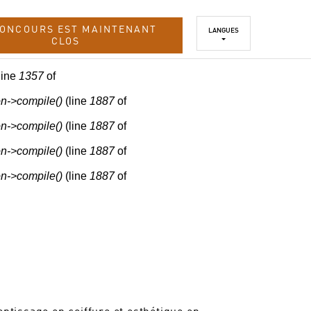
CONCOURS EST MAINTENANT
LANGUES
CLOS
line
1357
of
n->compile()
(line
1887
of
n->compile()
(line
1887
of
n->compile()
(line
1887
of
n->compile()
(line
1887
of
entissage en coiffure et esthétique en