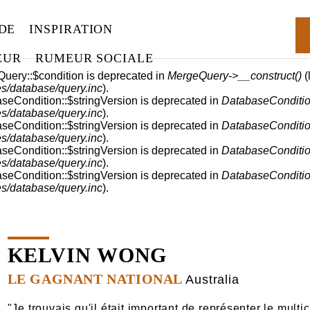
 DE
INSPIRATION
EUR
RUMEUR SOCIALE
RREUR
Query::$condition is deprecated in
MergeQuery->__construct()
(
s/database/query.inc
).
aseCondition::$stringVersion is deprecated in
DatabaseConditio
s/database/query.inc
).
aseCondition::$stringVersion is deprecated in
DatabaseConditio
s/database/query.inc
).
aseCondition::$stringVersion is deprecated in
DatabaseConditio
s/database/query.inc
).
aseCondition::$stringVersion is deprecated in
DatabaseConditio
s/database/query.inc
).
KELVIN WONG
LE GAGNANT NATIONAL
Australia
"Je trouvais qu'il était important de représenter le mult