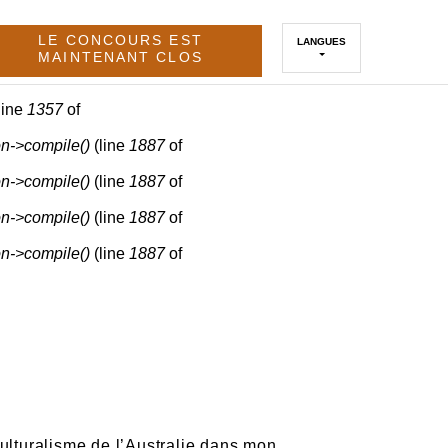
LE CONCOURS EST
LANGUES
MAINTENANT CLOS
line
1357
of
n->compile()
(line
1887
of
n->compile()
(line
1887
of
n->compile()
(line
1887
of
n->compile()
(line
1887
of
iculturalisme de l’Australie dans mon