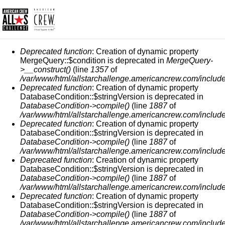
MESSAGE D'ERREUR
Deprecated function
: Creation of dynamic property
MergeQuery::$condition is deprecated in
MergeQuery-
>__construct()
(line
1357
of
/var/www/html/allstarchallenge.americancrew.com/include
Deprecated function
: Creation of dynamic property
DatabaseCondition::$stringVersion is deprecated in
DatabaseCondition->compile()
(line
1887
of
/var/www/html/allstarchallenge.americancrew.com/include
Deprecated function
: Creation of dynamic property
DatabaseCondition::$stringVersion is deprecated in
DatabaseCondition->compile()
(line
1887
of
/var/www/html/allstarchallenge.americancrew.com/include
Deprecated function
: Creation of dynamic property
DatabaseCondition::$stringVersion is deprecated in
DatabaseCondition->compile()
(line
1887
of
/var/www/html/allstarchallenge.americancrew.com/include
Deprecated function
: Creation of dynamic property
DatabaseCondition::$stringVersion is deprecated in
DatabaseCondition->compile()
(line
1887
of
/var/www/html/allstarchallenge.americancrew.com/include