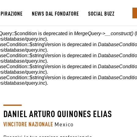
SPIRAZIONE
NEWS DAL FONDATORE
SOCIAL BUZZ
E
Query::$condition is deprecated in
MergeQuery->__construct()
(
s/database/query.inc
).
aseCondition::$stringVersion is deprecated in
DatabaseConditio
s/database/query.inc
).
aseCondition::$stringVersion is deprecated in
DatabaseConditio
s/database/query.inc
).
aseCondition::$stringVersion is deprecated in
DatabaseConditio
s/database/query.inc
).
aseCondition::$stringVersion is deprecated in
DatabaseConditio
s/database/query.inc
).
DANIEL ARTURO QUINONES ELIAS
VINCITORE NAZIONALE
Mexico
Descrivi la tua carriera professionale