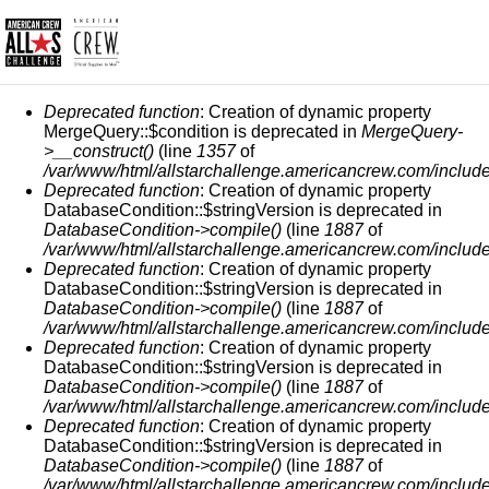
СООБЩЕНИЕ ОБ ОШИБКЕ
Deprecated function
: Creation of dynamic property
MergeQuery::$condition is deprecated in
MergeQuery-
>__construct()
(line
1357
of
/var/www/html/allstarchallenge.americancrew.com/include
Deprecated function
: Creation of dynamic property
DatabaseCondition::$stringVersion is deprecated in
DatabaseCondition->compile()
(line
1887
of
/var/www/html/allstarchallenge.americancrew.com/include
Deprecated function
: Creation of dynamic property
DatabaseCondition::$stringVersion is deprecated in
DatabaseCondition->compile()
(line
1887
of
/var/www/html/allstarchallenge.americancrew.com/include
Deprecated function
: Creation of dynamic property
DatabaseCondition::$stringVersion is deprecated in
DatabaseCondition->compile()
(line
1887
of
/var/www/html/allstarchallenge.americancrew.com/include
Deprecated function
: Creation of dynamic property
DatabaseCondition::$stringVersion is deprecated in
DatabaseCondition->compile()
(line
1887
of
/var/www/html/allstarchallenge.americancrew.com/include