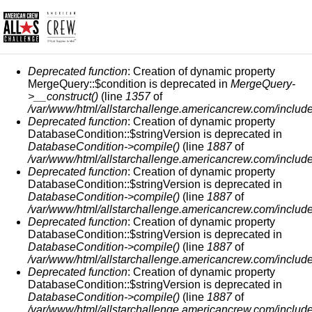
СООБЩЕНИЕ ОБ ОШИБКЕ
Deprecated function
: Creation of dynamic property
MergeQuery::$condition is deprecated in
MergeQuery-
>__construct()
(line
1357
of
/var/www/html/allstarchallenge.americancrew.com/include
Deprecated function
: Creation of dynamic property
DatabaseCondition::$stringVersion is deprecated in
DatabaseCondition->compile()
(line
1887
of
/var/www/html/allstarchallenge.americancrew.com/include
Deprecated function
: Creation of dynamic property
DatabaseCondition::$stringVersion is deprecated in
DatabaseCondition->compile()
(line
1887
of
/var/www/html/allstarchallenge.americancrew.com/include
Deprecated function
: Creation of dynamic property
DatabaseCondition::$stringVersion is deprecated in
DatabaseCondition->compile()
(line
1887
of
/var/www/html/allstarchallenge.americancrew.com/include
Deprecated function
: Creation of dynamic property
DatabaseCondition::$stringVersion is deprecated in
DatabaseCondition->compile()
(line
1887
of
/var/www/html/allstarchallenge.americancrew.com/include