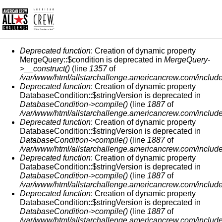
СООБЩЕНИЕ ОБ ОШИБКЕ
Deprecated function
: Creation of dynamic property
MergeQuery::$condition is deprecated in
MergeQuery-
>__construct()
(line
1357
of
/var/www/html/allstarchallenge.americancrew.com/include
Deprecated function
: Creation of dynamic property
DatabaseCondition::$stringVersion is deprecated in
DatabaseCondition->compile()
(line
1887
of
/var/www/html/allstarchallenge.americancrew.com/include
Deprecated function
: Creation of dynamic property
DatabaseCondition::$stringVersion is deprecated in
DatabaseCondition->compile()
(line
1887
of
/var/www/html/allstarchallenge.americancrew.com/include
Deprecated function
: Creation of dynamic property
DatabaseCondition::$stringVersion is deprecated in
DatabaseCondition->compile()
(line
1887
of
/var/www/html/allstarchallenge.americancrew.com/include
Deprecated function
: Creation of dynamic property
DatabaseCondition::$stringVersion is deprecated in
DatabaseCondition->compile()
(line
1887
of
/var/www/html/allstarchallenge.americancrew.com/include