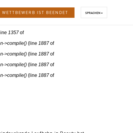
 WETTBEWERB IST BEENDET
SPRACHEN
line
1357
of
n->compile()
(line
1887
of
n->compile()
(line
1887
of
n->compile()
(line
1887
of
n->compile()
(line
1887
of
eeindruckende Laufbahn in Beauty hat.