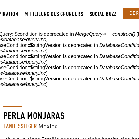
PIRATION
MITTEILUNG DES GRÜNDERS
SOCIAL BUZZ
DER
Query::$condition is deprecated in
MergeQuery->__construct()
(
s/database/query.inc
).
aseCondition::$stringVersion is deprecated in
DatabaseConditio
s/database/query.inc
).
aseCondition::$stringVersion is deprecated in
DatabaseConditio
s/database/query.inc
).
aseCondition::$stringVersion is deprecated in
DatabaseConditio
s/database/query.inc
).
aseCondition::$stringVersion is deprecated in
DatabaseConditio
s/database/query.inc
).
PERLA MONJARAS
LANDESSIEGER
Mexico
Ich bin in einer Familie geboren, welche bereits eine b