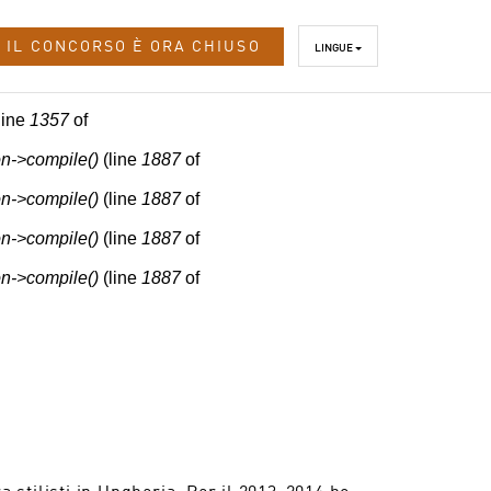
IL CONCORSO È ORA CHIUSO
LINGUE
line
1357
of
n->compile()
(line
1887
of
n->compile()
(line
1887
of
n->compile()
(line
1887
of
n->compile()
(line
1887
of
a stilisti in Ungheria. Per il 2013-2014 ho