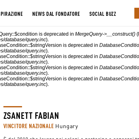
SPIRAZIONE
NEWS DAL FONDATORE
SOCIAL BUZZ
E
Query::$condition is deprecated in
MergeQuery->__construct()
(
s/database/query.inc
).
aseCondition::$stringVersion is deprecated in
DatabaseConditio
s/database/query.inc
).
aseCondition::$stringVersion is deprecated in
DatabaseConditio
s/database/query.inc
).
aseCondition::$stringVersion is deprecated in
DatabaseConditio
s/database/query.inc
).
aseCondition::$stringVersion is deprecated in
DatabaseConditio
s/database/query.inc
).
ZSANETT FABIAN
VINCITORE NAZIONALE
Hungary
È dal 2010 che lavoro nei saloni e partecipo a concorsi tr