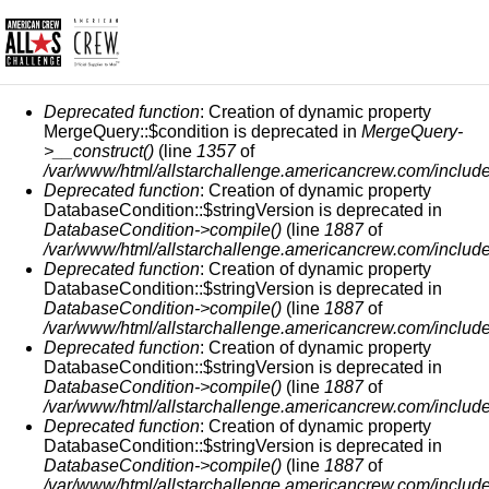
MESSAGGIO DI ERRORE
Deprecated function
: Creation of dynamic property
MergeQuery::$condition is deprecated in
MergeQuery-
>__construct()
(line
1357
of
/var/www/html/allstarchallenge.americancrew.com/include
Deprecated function
: Creation of dynamic property
DatabaseCondition::$stringVersion is deprecated in
DatabaseCondition->compile()
(line
1887
of
/var/www/html/allstarchallenge.americancrew.com/include
Deprecated function
: Creation of dynamic property
DatabaseCondition::$stringVersion is deprecated in
DatabaseCondition->compile()
(line
1887
of
/var/www/html/allstarchallenge.americancrew.com/include
Deprecated function
: Creation of dynamic property
DatabaseCondition::$stringVersion is deprecated in
DatabaseCondition->compile()
(line
1887
of
/var/www/html/allstarchallenge.americancrew.com/include
Deprecated function
: Creation of dynamic property
DatabaseCondition::$stringVersion is deprecated in
DatabaseCondition->compile()
(line
1887
of
/var/www/html/allstarchallenge.americancrew.com/include