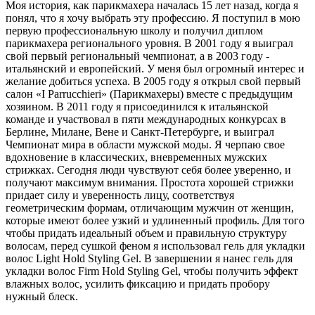
Моя история, как парикмахера началась 15 лет назад, когда я
понял, что я хочу выбрать эту профессию. Я поступил в мою
первую профессиональную школу и получил диплом
парикмахера регионального уровня. В 2001 году я выиграл
свой первый региональный чемпионат, а в 2003 году -
итальянский и европейский. У меня был огромный интерес и
желание добиться успеха. В 2005 году я открыл свой первый
салон «I Parrucchieri» (Парикмахеры) вместе с предыдущим
хозяином. В 2011 году я присоединился к итальянской
команде и участвовал в пяти международных конкурсах в
Берлине, Милане, Вене и Санкт-Петербурге, и выиграл
Чемпионат мира в области мужской моды. Я черпаю свое
вдохновение в классических, вневременных мужских
стрижках. Сегодня люди чувствуют себя более уверенно, и
получают максимум внимания. Простота хорошей стрижки
придает силу и уверенность лицу, соответствуя
геометрическим формам, отличающим мужчин от женщин,
которые имеют более узкий и удлиненный профиль. Для того
чтобы придать идеальный объем и правильную структуру
волосам, перед сушкой феном я использовал гель для укладки
волос Light Hold Styling Gel. В завершении я нанес гель для
укладки волос Firm Hold Styling Gel, чтобы получить эффект
влажных волос, усилить фиксацию и придать пробору
нужный блеск.