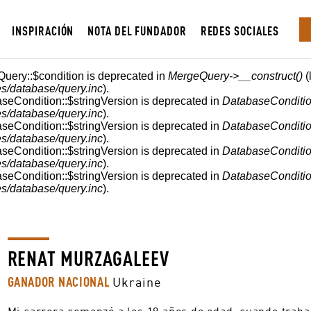
INSPIRACIÓN
NOTA DEL FUNDADOR
REDES SOCIALES
Query::$condition is deprecated in
MergeQuery->__construct()
(
s/database/query.inc
).
aseCondition::$stringVersion is deprecated in
DatabaseConditio
s/database/query.inc
).
aseCondition::$stringVersion is deprecated in
DatabaseConditio
s/database/query.inc
).
aseCondition::$stringVersion is deprecated in
DatabaseConditio
s/database/query.inc
).
aseCondition::$stringVersion is deprecated in
DatabaseConditio
s/database/query.inc
).
RENAT MURZAGALEEV
GANADOR NACIONAL
Ukraine
Mi carrera comenzó a los 19 años de edad, cuando traba