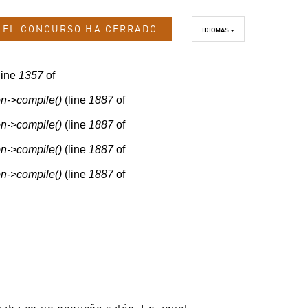
EL CONCURSO HA CERRADO
IDIOMAS
line
1357
of
n->compile()
(line
1887
of
n->compile()
(line
1887
of
n->compile()
(line
1887
of
n->compile()
(line
1887
of
jaba en un pequeño salón. En aquel