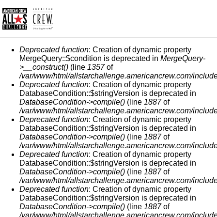
СООБЩЕНИЕ ОБ ОШИБКЕ
Deprecated function
: Creation of dynamic property
MergeQuery::$condition is deprecated in
MergeQuery-
>__construct()
(line
1357
of
/var/www/html/allstarchallenge.americancrew.com/include
Deprecated function
: Creation of dynamic property
DatabaseCondition::$stringVersion is deprecated in
DatabaseCondition->compile()
(line
1887
of
/var/www/html/allstarchallenge.americancrew.com/include
Deprecated function
: Creation of dynamic property
DatabaseCondition::$stringVersion is deprecated in
DatabaseCondition->compile()
(line
1887
of
/var/www/html/allstarchallenge.americancrew.com/include
Deprecated function
: Creation of dynamic property
DatabaseCondition::$stringVersion is deprecated in
DatabaseCondition->compile()
(line
1887
of
/var/www/html/allstarchallenge.americancrew.com/include
Deprecated function
: Creation of dynamic property
DatabaseCondition::$stringVersion is deprecated in
DatabaseCondition->compile()
(line
1887
of
/var/www/html/allstarchallenge.americancrew.com/include